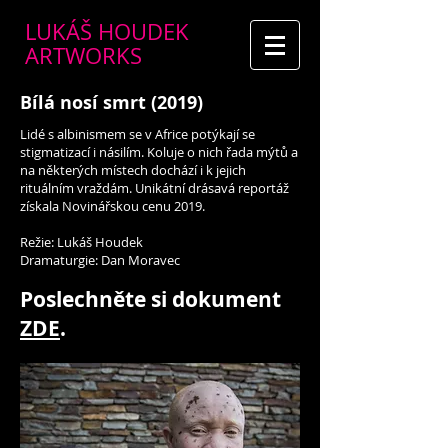
LUKÁŠ HOUDEK
ARTWORKS
Bílá nosí smrt (2019)
Lidé s albinismem se v Africe potýkají se
stigmatizací i násilím. Koluje o nich řada mýtů a
na některých místech dochází i k jejich
rituálním vraždám. Unikátní drásavá reportáž
získala Novinářskou cenu 2019.
Režie: Lukáš Houdek
Dramaturgie: Dan Moravec
Poslechněte si dokument
ZDE
.