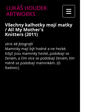
LUKÁŠ HOUDEK
ARTWORKS
Všechny kalhotky mojí matky
/ All My Mother's
Knitters
(2011)
série 48 fotografií
Maminky mají být hodné a ne hezké.
Když jsou maminky hezké, podobají se
ženám, a čím více se podobají ženám, tím
méně se podobají maminkám. (D.
Radovic)