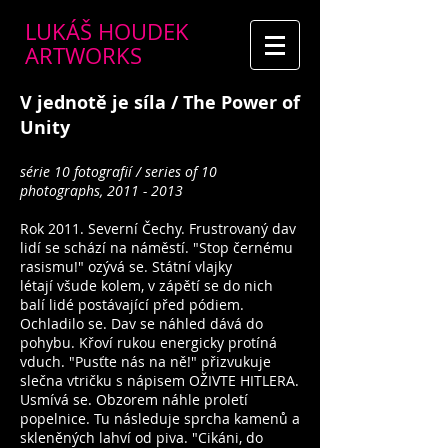
LUKÁŠ HOUDEK
ARTWORKS
V jednotě je síla / The Power of
Unity
série 10 fotografií / series of 10
photographs,
2011 - 2013
Rok 2011. Severní Čechy. Frustrovaný dav
lidí se schází na náměstí. "Stop černému
rasismu!" ozývá se. Státní vlajky
létají všude kolem, v zápětí se do nich
balí lidé postávající před pódiem.
Ochladilo se. Dav se náhled dává do
pohybu. Křoví rukou energicky protíná
vduch. "Pusťte nás na ně!" přizvukuje
slečna vtričku s nápisem OŽIVTE HITLERA.
Usmívá se. Obzorem náhle proletí
popelnice. Tu následuje sprcha kamenů a
skleněných lahví od piva. "Cikáni, do