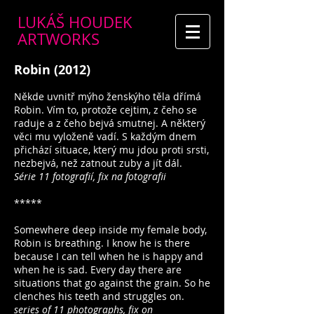
LUKÁŠ HOUDEK
ARTWORKS
Robin (2012)
Někde uvnitř mýho ženskýho těla dřímá
Robin. Vím to, protože cejtim, z čeho se
raduje a z čeho bejvá smutnej. A některý
věci mu vyloženě vadí. S každým dnem
přichází situace, který mu jdou proti srsti,
nezbejvá, než zatnout zuby a jít dál.
Série 11 fotografií, fix na fotografii
*****
Somewhere deep inside my female body,
Robin is breathing. I know he is there
because I can tell when he is happy and
when he is sad. Every day there are
situations that go against the grain. So he
clenches his teeth and struggles on.
series of 11 photographs, fix on