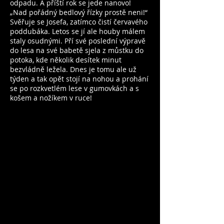
odpadu. A příští rok se jede nanovo!
„Nad pořádný bedlový řízky prostě neni!“
Svěřuje se Josefa, zatímco čistí červavého
poddubáka. Letos se jí ale houby málem
staly osudnými. Pří své poslední výpravě
do lesa na své babetě sjela z můstku do
potoka, kde několik desítek minut
bezvládně ležela. Dnes je tomu ale už
týden a tak opět stojí na nohou a prohání
se po rozkvetlém lese v gumovkách a s
košem a nožíkem v ruce!