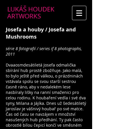
LUKÁŠ HOUDEK
ARTWORKS
Josefa a houby / Josefa and
Mushrooms
série 8 fotografií / series if 8 photographs,
2011
Dvaaosmdesátiletá Josefa odmalička
sbírání hub prostě zbožňuje. Jako malá,
to bylo ještě před válkou, o prázdninách
vstávala spolu se svou starší sestrou
časně ráno, aby v nedalekém lese
nasbíraly lišky na ranní smaženici pro
celou rodinu. K houbaření vedla i své dva
syny, Milana a Jájíka. Dnes už šedesátiletý
Jaroslav je vášnivý houbař po své matce.
Čas od času se navzájem v množství
nasušených hub předhání. Ty pak často
obrostlé bílou čepicí končí ve směsném